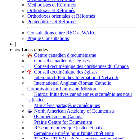
Methodistes et Réformés
Orthodoxes et Réformés
Orthodoxes orientales et Réformés
Pentecôtistes et Réformés
Consultations entre REC et WARC
Prague Consultations
|
Liens rapides
Centre canadien d'œcuménisme
Conseil canadien des églises
Conseil œcuménique des chrétiennes du Canada
Conseil œcuménique des églises
Interchurch Families International Network
International Anglican-Roman Catholic
Commission for Unity and Mission
Kairos: Initiatives canadiennes œcuméniques pour
la justice
Ministères partagés œcuméniques
North American Academy of Ecumenists
Œcuménisme au Canada
Prairie Centre for Ecumenism
Réseau œcuménique justice et paix
Semaine de prière pour l'unité chrétienne
The Text This Week (ressources lectionnaires)