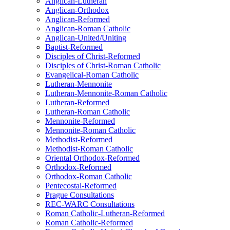
Anglican-Lutheran
Anglican-Orthodox
Anglican-Reformed
Anglican-Roman Catholic
Anglican-United/Uniting
Baptist-Reformed
Disciples of Christ-Reformed
Disciples of Christ-Roman Catholic
Evangelical-Roman Catholic
Lutheran-Mennonite
Lutheran-Mennonite-Roman Catholic
Lutheran-Reformed
Lutheran-Roman Catholic
Mennonite-Reformed
Mennonite-Roman Catholic
Methodist-Reformed
Methodist-Roman Catholic
Oriental Orthodox-Reformed
Orthodox-Reformed
Orthodox-Roman Catholic
Pentecostal-Reformed
Prague Consultations
REC-WARC Consultations
Roman Catholic-Lutheran-Reformed
Roman Catholic-Reformed