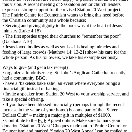
this vision. A recent meeting of Saskatoon senior church leaders
expressed strong support for the revised Station 20 West project.
The Prairie Centre for Ecumenism wants to bring this need before
the Christian community as a whole because:
• Serving and giving dignity to the poor was at the heart of Jesus’
ministry (Luke 4:18)
• The first apostles urged their churches to “remember the poor”
(Galatians 2:10)
• Jesus loved bodies as well as souls – his healing miracles and
feeding of large crowds (Matthew 14: 13-21) show his care for the
whole person. As his followers, we take his example seriously.
Ways to give (and get a tax receipt)
• organize a fundraiser: e.g. St. John’s Anglican Cathedral recently
had a community BBQ.
• have a ‘bakeless bake sale’, an event where everyone brings a
financial gift instead of baking
• Invite a speaker from Station 20 West to your worship service, and
take a special offering.
• If you have been blessed financially (perhaps through the recent
increase in the value of your home) become part of the “Silver
Dollars Club” – making a major gift in multiples of $1000.
• Contribute to the
PCE
Appeal online. Make sure to mark your
donation ‘Station 20 West’ Cheques made out to ‘Prairie Centre for
Ecumenism’ and marked ‘Station 20 West Appeal’ can be mailed to