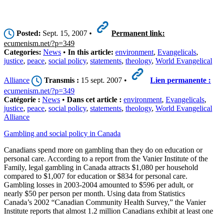
Posted:
Sept. 15, 2007 •
Permanent link:
ecumenism.net/?p=349
Categories:
News
•
In this article:
environment
,
Evangelicals
,
justice
,
peace
,
social policy
,
statements
,
theology
,
World Evangelical
Alliance
Transmis :
15 sept. 2007 •
Lien permanente :
ecumenism.net/?p=349
Catégorie :
News
•
Dans cet article :
environment
,
Evangelicals
,
justice
,
peace
,
social policy
,
statements
,
theology
,
World Evangelical
Alliance
Gambling and social policy in Canada
Canadians spend more on gambling than they do on education or
personal care. According to a report from the Vanier Institute of the
Family, legal gambling in Canada attracts $1,080 per household
compared to $1,007 for education or $834 for personal care.
Gambling losses in 2003-2004 amounted to $596 per adult, or
nearly $50 per person per month. Using data from Statistics
Canada’s 2002 “Canadian Community Health Survey,” the Vanier
Institute reports that almost 1.2 million Canadians exhibit at least one