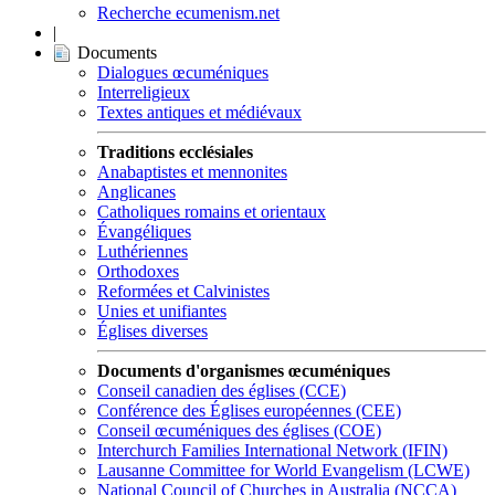
Recherche ecumenism.net
|
Documents
Dialogues œcuméniques
Interreligieux
Textes antiques et médiévaux
Traditions ecclésiales
Anabaptistes et mennonites
Anglicanes
Catholiques romains et orientaux
Évangéliques
Luthériennes
Orthodoxes
Reformées et Calvinistes
Unies et unifiantes
Églises diverses
Documents d'organismes œcuméniques
Conseil canadien des églises (CCE)
Conférence des Églises européennes (CEE)
Conseil œcuméniques des églises (COE)
Interchurch Families International Network (IFIN)
Lausanne Committee for World Evangelism (LCWE)
National Council of Churches in Australia (NCCA)