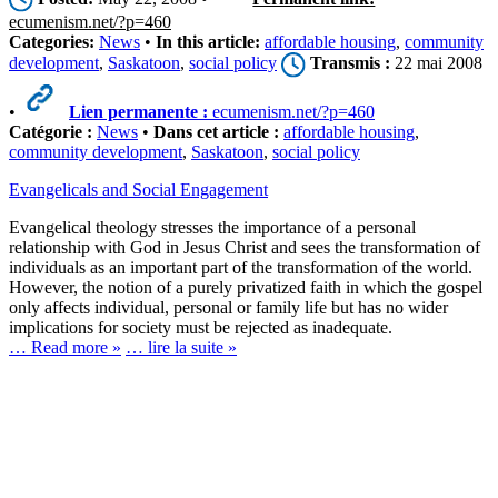
ecumenism.net/?p=460
Categories:
News
•
In this article:
affordable housing
,
community
development
,
Saskatoon
,
social policy
Transmis :
22 mai 2008
•
Lien permanente :
ecumenism.net/?p=460
Catégorie :
News
•
Dans cet article :
affordable housing
,
community development
,
Saskatoon
,
social policy
Evangelicals and Social Engagement
Evangelical theology stresses the importance of a personal
relationship with God in Jesus Christ and sees the transformation of
individuals as an important part of the transformation of the world.
However, the notion of a purely privatized faith in which the gospel
only affects individual, personal or family life but has no wider
implications for society must be rejected as inadequate.
… Read more »
… lire la suite »