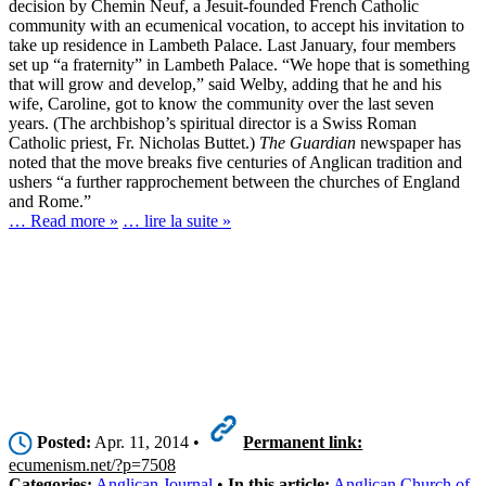
decision by Chemin Neuf, a Jesuit-founded French Catholic
community with an ecumenical vocation, to accept his invitation to
take up residence in Lambeth Palace. Last January, four members
set up “a fraternity” in Lambeth Palace. “We hope that is something
that will grow and develop,” said Welby, adding that he and his
wife, Caroline, got to know the community over the last seven
years. (The archbishop’s spiritual director is a Swiss Roman
Catholic priest, Fr. Nicholas Buttet.)
The Guardian
newspaper has
noted that the move breaks five centuries of Anglican tradition and
ushers “a further rapprochement between the churches of England
and Rome.”
… Read more »
… lire la suite »
Posted:
Apr. 11, 2014 •
Permanent link:
ecumenism.net/?p=7508
Categories:
Anglican Journal
•
In this article:
Anglican Church of