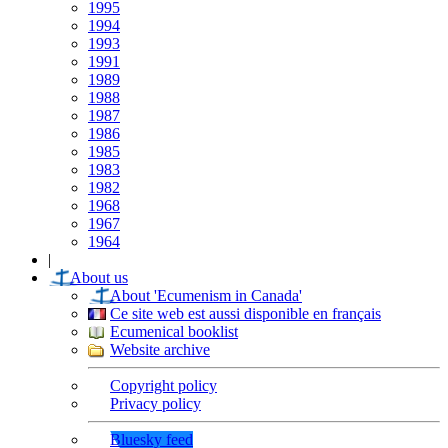
1995
1994
1993
1991
1989
1988
1987
1986
1985
1983
1982
1968
1967
1964
|
About us
About 'Ecumenism in Canada'
Ce site web est aussi disponible en français
Ecumenical booklist
Website archive
Copyright policy
Privacy policy
Bluesky feed