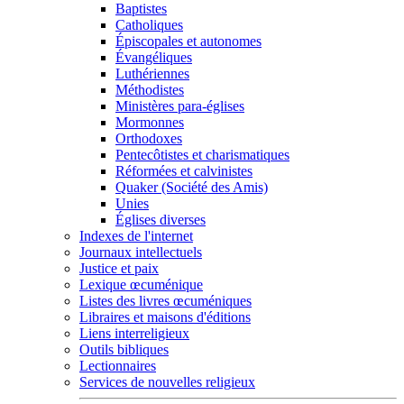
Baptistes
Catholiques
Épiscopales et autonomes
Évangéliques
Luthériennes
Méthodistes
Ministères para-églises
Mormonnes
Orthodoxes
Pentecôtistes et charismatiques
Réformées et calvinistes
Quaker (Société des Amis)
Unies
Églises diverses
Indexes de l'internet
Journaux intellectuels
Justice et paix
Lexique œcuménique
Listes des livres œcuméniques
Libraires et maisons d'éditions
Liens interreligieux
Outils bibliques
Lectionnaires
Services de nouvelles religieux