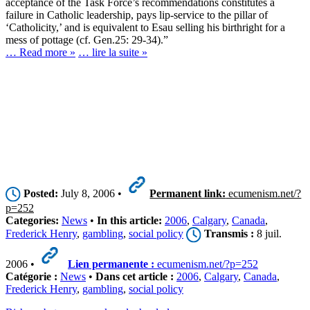
acceptance of the Task Force’s recommendations constitutes a
failure in Catholic leadership, pays lip-service to the pillar of
‘Catholicity,’ and is equivalent to Esau selling his birthright for a
mess of pottage (cf. Gen.25: 29-34).”
… Read more »
… lire la suite »
Posted:
July 8, 2006 •
Permanent link:
ecumenism.net/?
p=252
Categories:
News
•
In this article:
2006
,
Calgary
,
Canada
,
Frederick Henry
,
gambling
,
social policy
Transmis :
8 juil.
2006 •
Lien permanente :
ecumenism.net/?p=252
Catégorie :
News
•
Dans cet article :
2006
,
Calgary
,
Canada
,
Frederick Henry
,
gambling
,
social policy