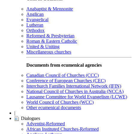
Anabaptist & Mennonite
Anglican
Evangelical
Lutheran
Orthodox
Reformed & Presbyterian
Roman & Eastern Catholic
United & Uniting
Miscellaneous churches
Documents from ecumenical agencies
Canadian Council of Churches (CCC)
Conference of European Churches (CEC)
Interchurch Families International Network (IFIN)
National Council of Churches in Australia (NCCA)
Lausanne Committee for World Evangelism (LCWE)
World Council of Churches (WCC)
Other ecumenical documents
|
Dialogues
Adventist-Reformed
African Instituted Churches-Reformed