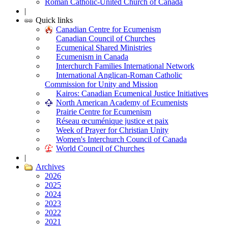
Roman Catholic-United Church of Canada
|
Quick links
Canadian Centre for Ecumenism
Canadian Council of Churches
Ecumenical Shared Ministries
Ecumenism in Canada
Interchurch Families International Network
International Anglican-Roman Catholic
Commission for Unity and Mission
Kairos: Canadian Ecumenical Justice Initiatives
North American Academy of Ecumenists
Prairie Centre for Ecumenism
Réseau œcuménique justice et paix
Week of Prayer for Christian Unity
Women's Interchurch Council of Canada
World Council of Churches
|
Archives
2026
2025
2024
2023
2022
2021