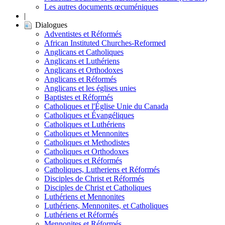
Les autres documents œcuméniques
|
Dialogues
Adventistes et Réformés
African Instituted Churches-Reformed
Anglicans et Catholiques
Anglicans et Luthériens
Anglicans et Orthodoxes
Anglicans et Réformés
Anglicans et les églises unies
Baptistes et Réformés
Catholiques et l'Église Unie du Canada
Catholiques et Évangéliques
Catholiques et Luthériens
Catholiques et Mennonites
Catholiques et Methodistes
Catholiques et Orthodoxes
Catholiques et Réformés
Catholiques, Lutheriens et Réformés
Disciples de Christ et Réformés
Disciples de Christ et Catholiques
Luthériens et Mennonites
Luthériens, Mennonites, et Catholiques
Luthériens et Réformés
Mennonites et Réformés