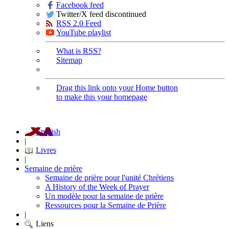
Facebook feed
Twitter/X feed discontinued
RSS 2.0 Feed
YouTube playlist
What is RSS?
Sitemap
Drag this link onto your Home button
to make this your homepage
English
|
Livres
|
Semaine de prière
Semaine de prière pour l'unité Chrétiens
A History of the Week of Prayer
Un modèle pour la semaine de prière
Ressources pour la Semaine de Prière
|
Liens