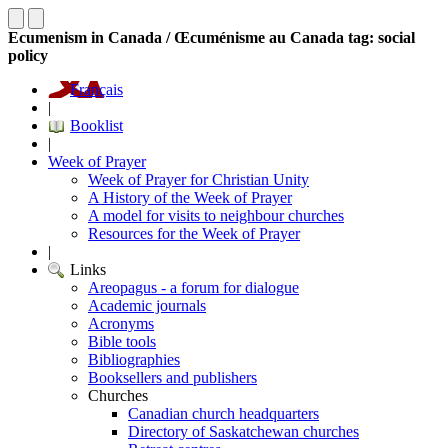
Ecumenism in Canada / Œcuménisme au Canada tag: social
policy
Français
|
Booklist
|
Week of Prayer
Week of Prayer for Christian Unity
A History of the Week of Prayer
A model for visits to neighbour churches
Resources for the Week of Prayer
|
Links
Areopagus - a forum for dialogue
Academic journals
Acronyms
Bible tools
Bibliographies
Booksellers and publishers
Churches
Canadian church headquarters
Directory of Saskatchewan churches