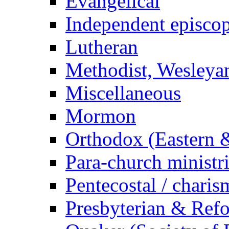
Evangelical
Independent episcop
Lutheran
Methodist, Wesleyan
Miscellaneous
Mormon
Orthodox (Eastern &
Para-church ministr
Pentecostal / charis
Presbyterian & Ref