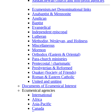
Saskatchewan church and non-profit agencies
Ecumenism.net Denominational links
Anabaptist & Mennonite
Anglican
Baptist
Evangelical
Independent episcopal
Lutheran
Methodist, Wesleyan, and Holiness
Miscellaneous
Mormon
Orthodox (Eastern & Oriental)
Para-church ministries
Pentecostal / charismatic
Presbyterian & Reformed
Quaker (Society of Friends)
Roman & Eastern Catholic
United and uniting
Documents of Ecumenical Interest
Ecumenical agencies
International
Africa
Asia-Pacific
Canada