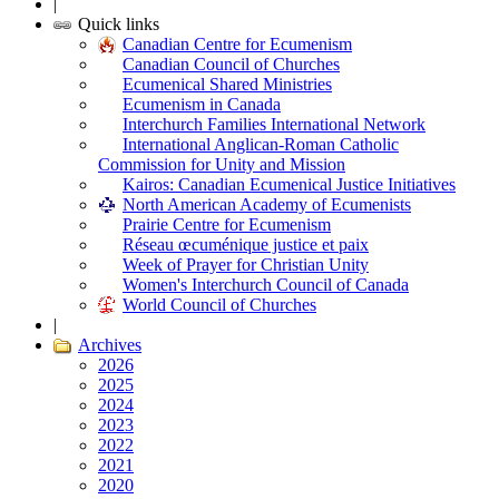
|
Quick links
Canadian Centre for Ecumenism
Canadian Council of Churches
Ecumenical Shared Ministries
Ecumenism in Canada
Interchurch Families International Network
International Anglican-Roman Catholic
Commission for Unity and Mission
Kairos: Canadian Ecumenical Justice Initiatives
North American Academy of Ecumenists
Prairie Centre for Ecumenism
Réseau œcuménique justice et paix
Week of Prayer for Christian Unity
Women's Interchurch Council of Canada
World Council of Churches
|
Archives
2026
2025
2024
2023
2022
2021
2020