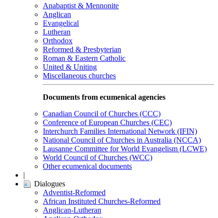
Anabaptist & Mennonite
Anglican
Evangelical
Lutheran
Orthodox
Reformed & Presbyterian
Roman & Eastern Catholic
United & Uniting
Miscellaneous churches
Documents from ecumenical agencies
Canadian Council of Churches (CCC)
Conference of European Churches (CEC)
Interchurch Families International Network (IFIN)
National Council of Churches in Australia (NCCA)
Lausanne Committee for World Evangelism (LCWE)
World Council of Churches (WCC)
Other ecumenical documents
|
Dialogues
Adventist-Reformed
African Instituted Churches-Reformed
Anglican-Lutheran