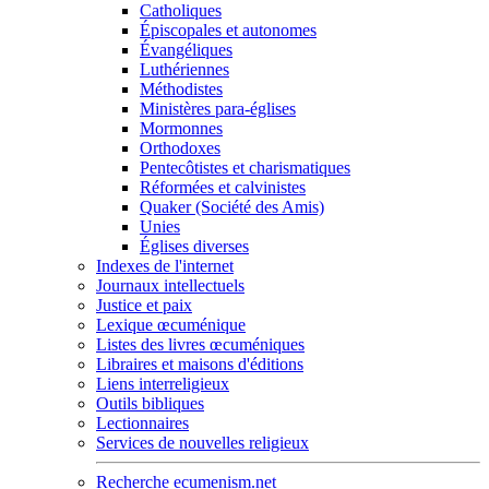
Catholiques
Épiscopales et autonomes
Évangéliques
Luthériennes
Méthodistes
Ministères para-églises
Mormonnes
Orthodoxes
Pentecôtistes et charismatiques
Réformées et calvinistes
Quaker (Société des Amis)
Unies
Églises diverses
Indexes de l'internet
Journaux intellectuels
Justice et paix
Lexique œcuménique
Listes des livres œcuméniques
Libraires et maisons d'éditions
Liens interreligieux
Outils bibliques
Lectionnaires
Services de nouvelles religieux
Recherche ecumenism.net