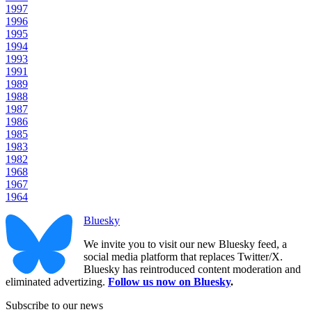
1997
1996
1995
1994
1993
1991
1989
1988
1987
1986
1985
1983
1982
1968
1967
1964
Bluesky
We invite you to visit our new Bluesky feed, a
social media platform that replaces Twitter/X.
Bluesky has reintroduced content moderation and
eliminated advertizing.
Follow us now on Bluesky
.
Subscribe to our news