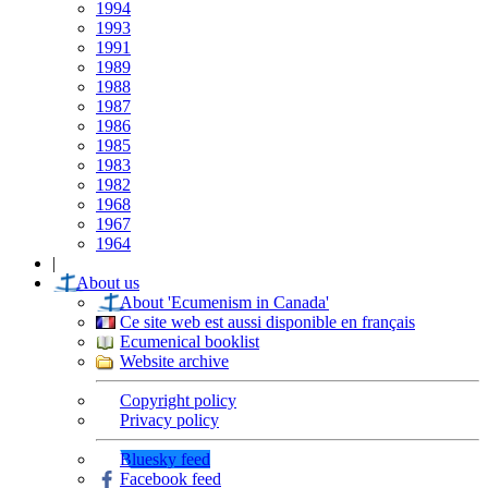
1994
1993
1991
1989
1988
1987
1986
1985
1983
1982
1968
1967
1964
|
About us
About 'Ecumenism in Canada'
Ce site web est aussi disponible en français
Ecumenical booklist
Website archive
Copyright policy
Privacy policy
Bluesky feed
Facebook feed