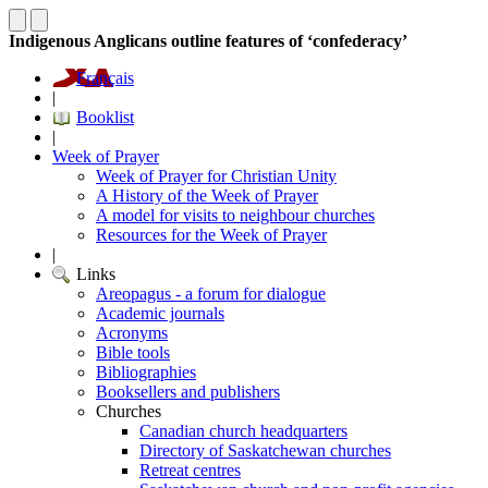
Indigenous Anglicans outline features of ‘confederacy’
Français
|
Booklist
|
Week of Prayer
Week of Prayer for Christian Unity
A History of the Week of Prayer
A model for visits to neighbour churches
Resources for the Week of Prayer
|
Links
Areopagus - a forum for dialogue
Academic journals
Acronyms
Bible tools
Bibliographies
Booksellers and publishers
Churches
Canadian church headquarters
Directory of Saskatchewan churches
Retreat centres