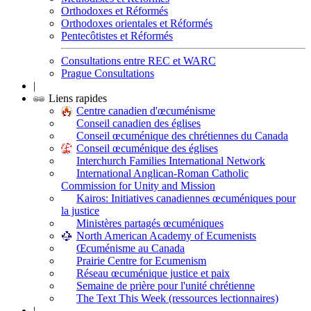
Orthodoxes et Réformés
Orthodoxes orientales et Réformés
Pentecôtistes et Réformés
Consultations entre REC et WARC
Prague Consultations
|
Liens rapides
Centre canadien d'œcuménisme
Conseil canadien des églises
Conseil œcuménique des chrétiennes du Canada
Conseil œcuménique des églises
Interchurch Families International Network
International Anglican-Roman Catholic
Commission for Unity and Mission
Kairos: Initiatives canadiennes œcuméniques pour
la justice
Ministères partagés œcuméniques
North American Academy of Ecumenists
Œcuménisme au Canada
Prairie Centre for Ecumenism
Réseau œcuménique justice et paix
Semaine de prière pour l'unité chrétienne
The Text This Week (ressources lectionnaires)
|