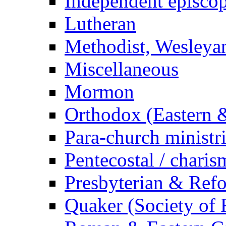
Independent episcop
Lutheran
Methodist, Wesleyan
Miscellaneous
Mormon
Orthodox (Eastern &
Para-church ministr
Pentecostal / charis
Presbyterian & Ref
Quaker (Society of 