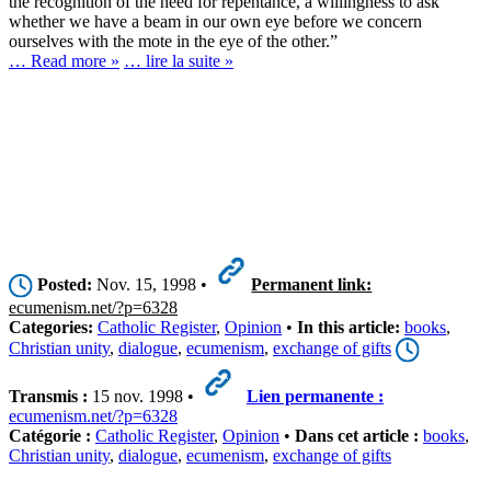
the recognition of the need for repentance, a willingness to ask
whether we have a beam in our own eye before we concern
ourselves with the mote in the eye of the other.”
… Read more »
… lire la suite »
Posted:
Nov. 15, 1998 •
Permanent link:
ecumenism.net/?p=6328
Categories:
Catholic Register
,
Opinion
•
In this article:
books
,
Christian unity
,
dialogue
,
ecumenism
,
exchange of gifts
Transmis :
15 nov. 1998 •
Lien permanente :
ecumenism.net/?p=6328
Catégorie :
Catholic Register
,
Opinion
•
Dans cet article :
books
,
Christian unity
,
dialogue
,
ecumenism
,
exchange of gifts