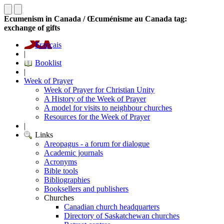
Ecumenism in Canada / Œcuménisme au Canada tag:
exchange of gifts
Français
|
Booklist
|
Week of Prayer
Week of Prayer for Christian Unity
A History of the Week of Prayer
A model for visits to neighbour churches
Resources for the Week of Prayer
|
Links
Areopagus - a forum for dialogue
Academic journals
Acronyms
Bible tools
Bibliographies
Booksellers and publishers
Churches
Canadian church headquarters
Directory of Saskatchewan churches