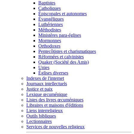
Baptistes
Catholiques
Épiscopales et autonomes
Évangéliques
Luthériennes
Méthodistes
Ministères para-églises
Mormonnes
Orthodoxes
Pentecôtistes et charismatiques
Réformées et calvinistes
Quaker (Société des Amis)
Unies
Églises diverses
Indexes de l'internet
Journaux intellectuels
Justice et paix
Lexique œcuménique
Listes des livres œcuméniques
Libraires et maisons d'éditions
Liens interreligieux
Outils bibliques
Lectionnaires
Services de nouvelles religieux