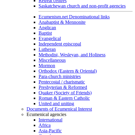
Retreat centres
Saskatchewan church and non-profit agencies
Ecumenism.net Denominational links
Anabaptist & Mennonite
Anglican
Baptist
Evangelical
Independent episcopal
Lutheran
Methodist, Wesleyan, and Holiness
Miscellaneous
Mormon
Orthodox (Eastern & Oriental)
Para-church ministries
Pentecostal / charismatic
Presbyterian & Reformed
Quaker (Society of Friends)
Roman & Eastern Catholic
United and uniting
Documents of Ecumenical Interest
Ecumenical agencies
International
Africa
Asia-Pacific