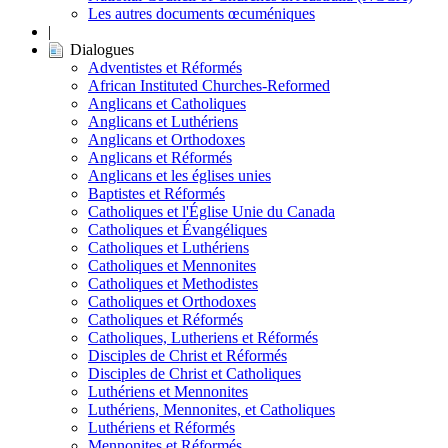
Les autres documents œcuméniques
|
Dialogues
Adventistes et Réformés
African Instituted Churches-Reformed
Anglicans et Catholiques
Anglicans et Luthériens
Anglicans et Orthodoxes
Anglicans et Réformés
Anglicans et les églises unies
Baptistes et Réformés
Catholiques et l'Église Unie du Canada
Catholiques et Évangéliques
Catholiques et Luthériens
Catholiques et Mennonites
Catholiques et Methodistes
Catholiques et Orthodoxes
Catholiques et Réformés
Catholiques, Lutheriens et Réformés
Disciples de Christ et Réformés
Disciples de Christ et Catholiques
Luthériens et Mennonites
Luthériens, Mennonites, et Catholiques
Luthériens et Réformés
Mennonites et Réformés