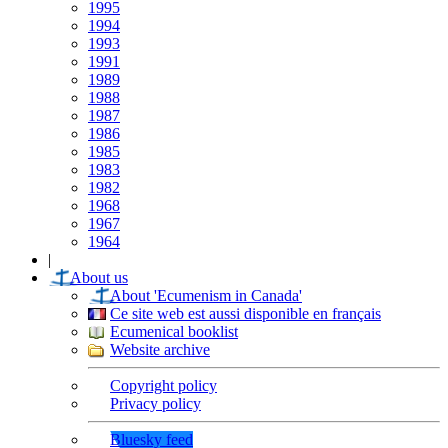
1995
1994
1993
1991
1989
1988
1987
1986
1985
1983
1982
1968
1967
1964
|
About us
About 'Ecumenism in Canada'
Ce site web est aussi disponible en français
Ecumenical booklist
Website archive
Copyright policy
Privacy policy
Bluesky feed