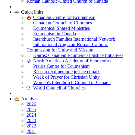
Roman Catholic-United Church of Canada
|
Quick links
Canadian Centre for Ecumenism
Canadian Council of Churches
Ecumenical Shared Ministries
Ecumenism in Canada
Interchurch Families International Network
International Anglican-Roman Catholic
Commission for Unity and Mission
Kairos: Canadian Ecumenical Justice Initiatives
North American Academy of Ecumenists
Prairie Centre for Ecumenism
Réseau œcuménique justice et paix
Week of Prayer for Christian Unity
Women's Interchurch Council of Canada
World Council of Churches
|
Archives
2026
2025
2024
2023
2022
2021