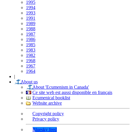
1995
1994
1993
1991
1989
1988
1987
1986
1985
1983
1982
1968
1967
1964
|
About us
About 'Ecumenism in Canada'
Ce site web est aussi disponible en français
Ecumenical booklist
Website archive
Copyright policy
Privacy policy
Bluesky feed