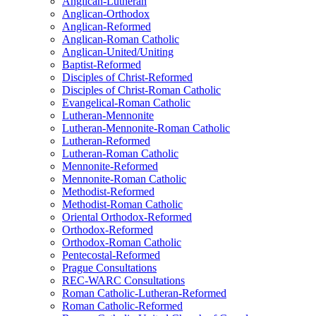
Anglican-Lutheran
Anglican-Orthodox
Anglican-Reformed
Anglican-Roman Catholic
Anglican-United/Uniting
Baptist-Reformed
Disciples of Christ-Reformed
Disciples of Christ-Roman Catholic
Evangelical-Roman Catholic
Lutheran-Mennonite
Lutheran-Mennonite-Roman Catholic
Lutheran-Reformed
Lutheran-Roman Catholic
Mennonite-Reformed
Mennonite-Roman Catholic
Methodist-Reformed
Methodist-Roman Catholic
Oriental Orthodox-Reformed
Orthodox-Reformed
Orthodox-Roman Catholic
Pentecostal-Reformed
Prague Consultations
REC-WARC Consultations
Roman Catholic-Lutheran-Reformed
Roman Catholic-Reformed