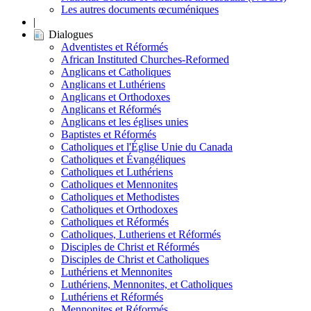
Les autres documents œcuméniques
|
Dialogues
Adventistes et Réformés
African Instituted Churches-Reformed
Anglicans et Catholiques
Anglicans et Luthériens
Anglicans et Orthodoxes
Anglicans et Réformés
Anglicans et les églises unies
Baptistes et Réformés
Catholiques et l'Église Unie du Canada
Catholiques et Évangéliques
Catholiques et Luthériens
Catholiques et Mennonites
Catholiques et Methodistes
Catholiques et Orthodoxes
Catholiques et Réformés
Catholiques, Lutheriens et Réformés
Disciples de Christ et Réformés
Disciples de Christ et Catholiques
Luthériens et Mennonites
Luthériens, Mennonites, et Catholiques
Luthériens et Réformés
Mennonites et Réformés