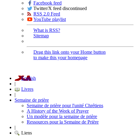
Facebook feed
Twitter/X feed discontinued
RSS 2.0 Feed
YouTube playlist
What is RSS?
Sitemap
Drag this link onto your Home button
to make this your homepage
English
|
Livres
|
Semaine de prière
Semaine de prière pour l'unité Chrétiens
A History of the Week of Prayer
Un modèle pour la semaine de prière
Ressources pour la Semaine de Prière
|
Liens