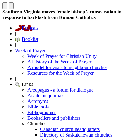
Southern Virginia moves female bishop’s consecration in
response to backlash from Roman Catholics
Français
|
Booklist
|
Week of Prayer
Week of Prayer for Christian Unity
A History of the Week of Prayer
A model for visits to neighbour churches
Resources for the Week of Prayer
|
Links
Areopagus - a forum for dialogue
Academic journals
Acronyms
Bible tools
Bibliographies
Booksellers and publishers
Churches
Canadian church headquarters
Directory of Saskatchewan churches