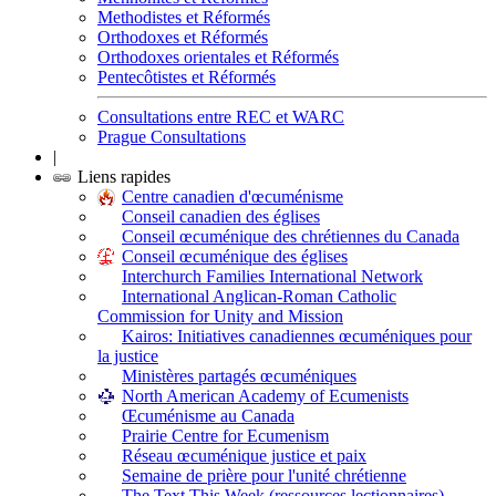
Methodistes et Réformés
Orthodoxes et Réformés
Orthodoxes orientales et Réformés
Pentecôtistes et Réformés
Consultations entre REC et WARC
Prague Consultations
|
Liens rapides
Centre canadien d'œcuménisme
Conseil canadien des églises
Conseil œcuménique des chrétiennes du Canada
Conseil œcuménique des églises
Interchurch Families International Network
International Anglican-Roman Catholic
Commission for Unity and Mission
Kairos: Initiatives canadiennes œcuméniques pour
la justice
Ministères partagés œcuméniques
North American Academy of Ecumenists
Œcuménisme au Canada
Prairie Centre for Ecumenism
Réseau œcuménique justice et paix
Semaine de prière pour l'unité chrétienne
The Text This Week (ressources lectionnaires)