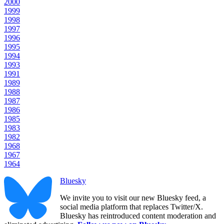
2000
1999
1998
1997
1996
1995
1994
1993
1991
1989
1988
1987
1986
1985
1983
1982
1968
1967
1964
Bluesky
We invite you to visit our new Bluesky feed, a
social media platform that replaces Twitter/X.
Bluesky has reintroduced content moderation and