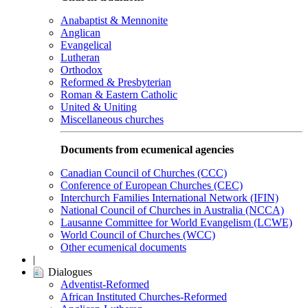
Anabaptist & Mennonite
Anglican
Evangelical
Lutheran
Orthodox
Reformed & Presbyterian
Roman & Eastern Catholic
United & Uniting
Miscellaneous churches
Documents from ecumenical agencies
Canadian Council of Churches (CCC)
Conference of European Churches (CEC)
Interchurch Families International Network (IFIN)
National Council of Churches in Australia (NCCA)
Lausanne Committee for World Evangelism (LCWE)
World Council of Churches (WCC)
Other ecumenical documents
|
Dialogues
Adventist-Reformed
African Instituted Churches-Reformed