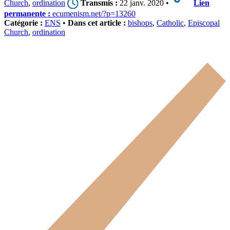
Church
,
ordination
Transmis :
22 janv. 2020 •
Lien
permanente :
ecumenism.net/?p=13260
Catégorie :
ENS
•
Dans cet article :
bishops
,
Catholic
,
Episcopal
Church
,
ordination