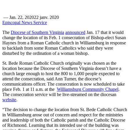
—
Jan. 22, 2020
22 janv. 2020
Episcopal News Service
The
Diocese of Southern Virginia
announced
Jan. 17 that it would
change the location of its Feb. 1 consecration of Bishop-elect Susan
Haynes from a Roman Catholic church in Williamsburg in response
to backlash from some Roman Catholics who said they were
disturbed by the ordination of a woman bishop.
St. Bede Roman Catholic Church originally was chosen as the
location because the Diocese of Southern Virginia doesn’t have a
church large enough to host the 800 to 1,000 people expected to
attend the consecration, said Ann Turner, the diocese’s
communications officer. The consecration is now scheduled to take
place Feb. 1 at 11 a.m. at the
Williamsburg Community Chapel
.
The consecration service will be live-streamed on the diocesan
website
.
“The decision to change the location from St. Bede Catholic Church
in Williamsburg arose out of concern and respect for the ministries
and leadership of both the Catholic parish and the Catholic Diocese
of Richmond. Learning that its intended use of the building was