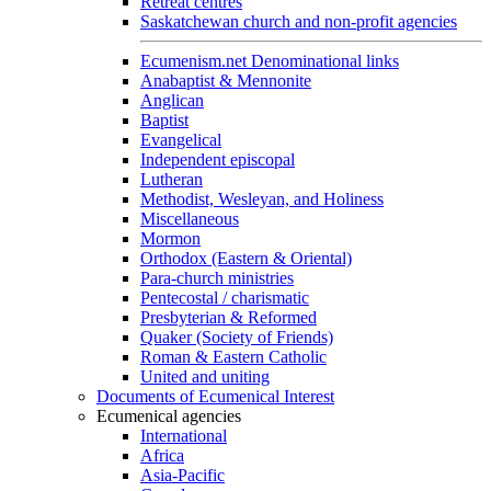
Retreat centres
Saskatchewan church and non-profit agencies
Ecumenism.net Denominational links
Anabaptist & Mennonite
Anglican
Baptist
Evangelical
Independent episcopal
Lutheran
Methodist, Wesleyan, and Holiness
Miscellaneous
Mormon
Orthodox (Eastern & Oriental)
Para-church ministries
Pentecostal / charismatic
Presbyterian & Reformed
Quaker (Society of Friends)
Roman & Eastern Catholic
United and uniting
Documents of Ecumenical Interest
Ecumenical agencies
International
Africa
Asia-Pacific