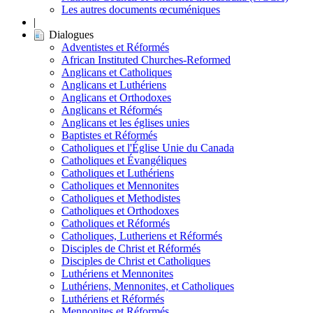
Les autres documents œcuméniques
|
Dialogues
Adventistes et Réformés
African Instituted Churches-Reformed
Anglicans et Catholiques
Anglicans et Luthériens
Anglicans et Orthodoxes
Anglicans et Réformés
Anglicans et les églises unies
Baptistes et Réformés
Catholiques et l'Église Unie du Canada
Catholiques et Évangéliques
Catholiques et Luthériens
Catholiques et Mennonites
Catholiques et Methodistes
Catholiques et Orthodoxes
Catholiques et Réformés
Catholiques, Lutheriens et Réformés
Disciples de Christ et Réformés
Disciples de Christ et Catholiques
Luthériens et Mennonites
Luthériens, Mennonites, et Catholiques
Luthériens et Réformés
Mennonites et Réformés