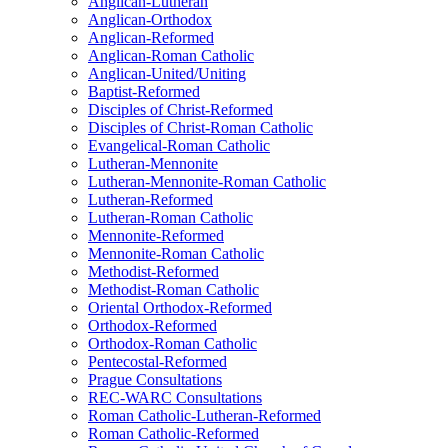
Anglican-Lutheran
Anglican-Orthodox
Anglican-Reformed
Anglican-Roman Catholic
Anglican-United/Uniting
Baptist-Reformed
Disciples of Christ-Reformed
Disciples of Christ-Roman Catholic
Evangelical-Roman Catholic
Lutheran-Mennonite
Lutheran-Mennonite-Roman Catholic
Lutheran-Reformed
Lutheran-Roman Catholic
Mennonite-Reformed
Mennonite-Roman Catholic
Methodist-Reformed
Methodist-Roman Catholic
Oriental Orthodox-Reformed
Orthodox-Reformed
Orthodox-Roman Catholic
Pentecostal-Reformed
Prague Consultations
REC-WARC Consultations
Roman Catholic-Lutheran-Reformed
Roman Catholic-Reformed