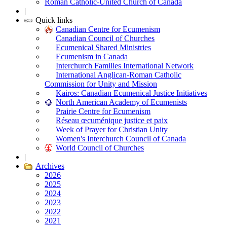
Roman Catholic-United Church of Canada
|
Quick links
Canadian Centre for Ecumenism
Canadian Council of Churches
Ecumenical Shared Ministries
Ecumenism in Canada
Interchurch Families International Network
International Anglican-Roman Catholic
Commission for Unity and Mission
Kairos: Canadian Ecumenical Justice Initiatives
North American Academy of Ecumenists
Prairie Centre for Ecumenism
Réseau œcuménique justice et paix
Week of Prayer for Christian Unity
Women's Interchurch Council of Canada
World Council of Churches
|
Archives
2026
2025
2024
2023
2022
2021