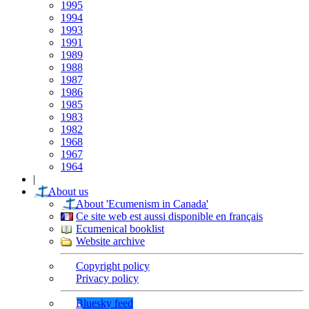
1995
1994
1993
1991
1989
1988
1987
1986
1985
1983
1982
1968
1967
1964
|
About us
About 'Ecumenism in Canada'
Ce site web est aussi disponible en français
Ecumenical booklist
Website archive
Copyright policy
Privacy policy
Bluesky feed