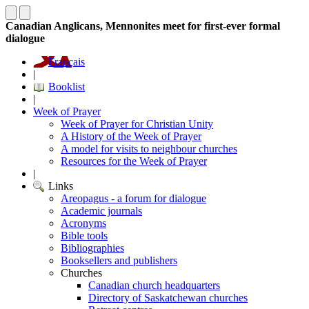
Canadian Anglicans, Mennonites meet for first-ever formal
dialogue
Français
|
Booklist
|
Week of Prayer
Week of Prayer for Christian Unity
A History of the Week of Prayer
A model for visits to neighbour churches
Resources for the Week of Prayer
|
Links
Areopagus - a forum for dialogue
Academic journals
Acronyms
Bible tools
Bibliographies
Booksellers and publishers
Churches
Canadian church headquarters
Directory of Saskatchewan churches