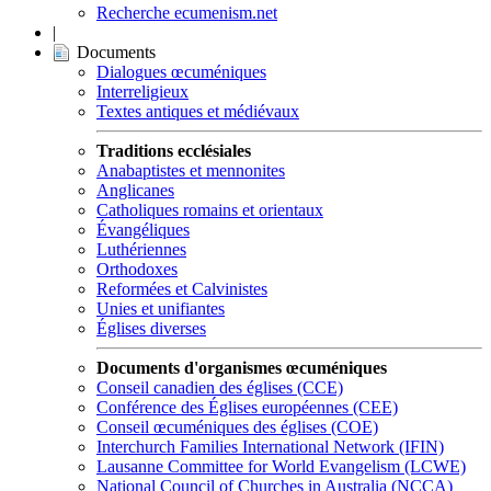
Recherche ecumenism.net
|
Documents
Dialogues œcuméniques
Interreligieux
Textes antiques et médiévaux
Traditions ecclésiales
Anabaptistes et mennonites
Anglicanes
Catholiques romains et orientaux
Évangéliques
Luthériennes
Orthodoxes
Reformées et Calvinistes
Unies et unifiantes
Églises diverses
Documents d'organismes œcuméniques
Conseil canadien des églises (CCE)
Conférence des Églises européennes (CEE)
Conseil œcuméniques des églises (COE)
Interchurch Families International Network (IFIN)
Lausanne Committee for World Evangelism (LCWE)
National Council of Churches in Australia (NCCA)