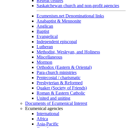
Retreat centres
Saskatchewan church and non-profit agencies
Ecumenism.net Denominational links
Anabaptist & Mennonite
Anglican
Baptist
Evangelical
Independent episcopal
Lutheran
Methodist, Wesleyan, and Holiness
Miscellaneous
Mormon
Orthodox (Eastern & Oriental)
Para-church ministries
Pentecostal / charismatic
Presbyterian & Reformed
Quaker (Society of Friends)
Roman & Eastern Catholic
United and uniting
Documents of Ecumenical Interest
Ecumenical agencies
International
Africa
Asia-Pacific