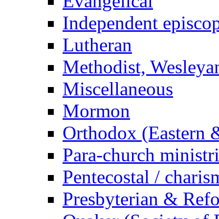
Evangelical
Independent episcop
Lutheran
Methodist, Wesleyan
Miscellaneous
Mormon
Orthodox (Eastern &
Para-church ministr
Pentecostal / charis
Presbyterian & Ref